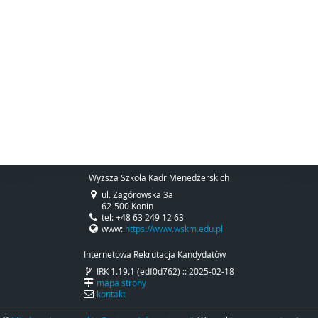
Wyższa Szkoła Kadr Menedżerskich
ul. Zagórowska 3a
62-500 Konin
tel: +48 63 249 12 63
www:
https://www.wskm.edu.pl
Internetowa Rekrutacja Kandydatów
IRK 1.19.1 (edf0d762) :: 2025-02-18
mapa strony
kontakt