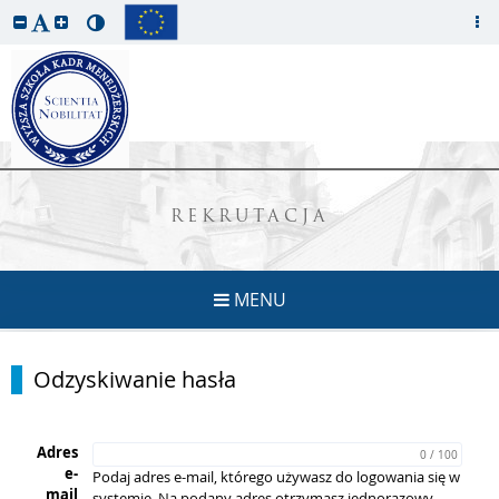
REKRUTACJA
MENU
Odzyskiwanie hasła
Adres
0 / 100
e-
Podaj adres e-mail, którego używasz do logowania się w
mail
systemie. Na podany adres otrzymasz jednorazowy