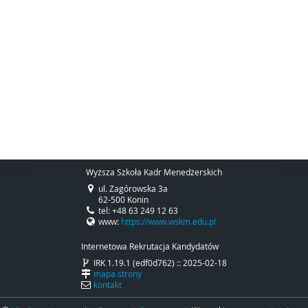
Wyższa Szkoła Kadr Menedżerskich
ul. Zagórowska 3a
62-500 Konin
tel: +48 63 249 12 63
www:
https://www.wskm.edu.pl
Internetowa Rekrutacja Kandydatów
IRK 1.19.1 (edf0d762) :: 2025-02-18
mapa strony
kontakt