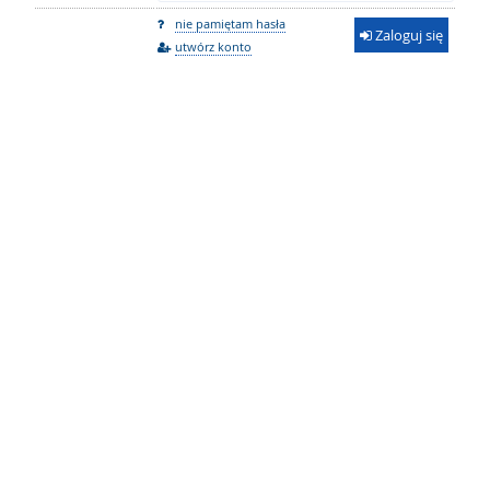
nie pamiętam hasła
Zaloguj się
utwórz konto